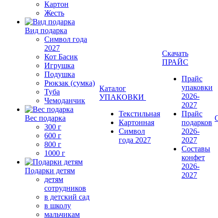
Картон
Жесть
Вид подарка
Символ года
2027
Скачать
Кот Басик
ПРАЙС
Игрушка
Подушка
Прайс
Рюкзак (сумка)
упаковки
Каталог
Туба
2026-
УПАКОВКИ
Чемоданчик
2027
Текстильная
Прайс
Вес подарка
Картонная
подарков
300 г
Символ
2026-
600 г
года 2027
2027
800 г
Составы
1000 г
конфет
2026-
Подарки детям
2027
детям
сотрудников
в детский сад
в школу
мальчикам