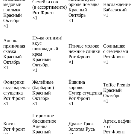
Семейка сов
медовый
брюле помадка
Наслаждение
(в ассортименте)
грильяж
Красный
Бабаевский
Рот Фронт
Красный
Октябрь
×1
×1
Октябрь
×1
×1
Ну-ка отними!
Аленка
вкус
пряничная
Птичье молоко
Солнышко
шоколадный
сказка
нежные сливки
с семечками
крем
Красный
Рот Фронт
Рот Фронт
Красный
Октябрь
×1
×1
Октябрь
×1
×1
Фонарики
Желейные
Ёшкина
Toffee Premio
вкус вареная
(барбарис)
коровка
Красный
сгущенка
Красный
Супер сгущенка
Октябрь
Рот Фронт
Октябрь
Рот Фронт
×1
×1
×1
×1
Пирожное
бисквитное
Артек, вафли
Котик
Драже Трюк
Аленка
75 г
Рот Фронт
Золотая Русь
Красный
Рот Фронт