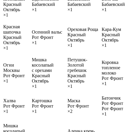
Красный
Бабаевский
Бабаевский
Бабаевский
Октябрь
×1
×1
×1
×1
Красная
Ореховая Роща
Кара-Кум
шапочка
Осенний вальс
Красный
Красный
Красный
Рот Фронт
Октябрь
Октябрь
Октябрь
×1
×1
×1
×1
Мишка
Петушок-
Коровка
Огни
косолапый
Золотой
топленое
Москвы
с орехами
гребешок
молоко
Рот Фронт
Красный
Красный
Рот Фронт
×1
Октябрь
Октябрь
×1
×1
×1
Батончик
Халва
Картошка
Маска
Рот Фронт
Рот Фронт
Рот Фронт
Рот Фронт
Рот Фронт
×1
×1
×2
×1
Мишка
косолапый
Аленка крем-