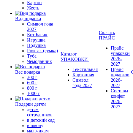
Картон
Жесть
Вид подарка
Символ года
2027
Скачать
Кот Басик
ПРАЙС
Игрушка
Подушка
Прайс
Рюкзак (сумка)
упаковки
Каталог
Туба
2026-
УПАКОВКИ
Чемоданчик
2027
Текстильная
Прайс
Вес подарка
Картонная
подарков
300 г
Символ
2026-
600 г
года 2027
2027
800 г
Составы
1000 г
конфет
2026-
Подарки детям
2027
детям
сотрудников
в детский сад
в школу
мальчикам